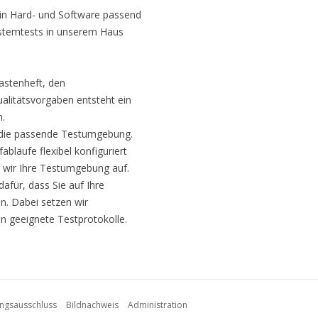
in Hard- und Software passend
ystemtests in unserem Haus
stenheft, den
alitätsvorgaben entsteht ein
n.
 die passende Testumgebung.
abläufe flexibel konfiguriert
 wir Ihre Testumgebung auf.
afür, dass Sie auf Ihre
n. Dabei setzen wir
n geeignete Testprotokolle.
ngsausschluss
Bildnachweis
Administration