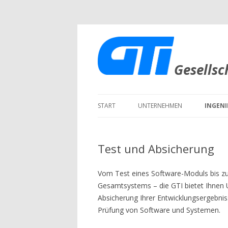
Gesellsc
START
UNTERNEHMEN
INGEN
PROFIL
SYSTE
Test und Absicherung
LEITBILD
HARD
MITARBEITER
SOFT
Vom Test eines Software-Moduls bis 
Gesamtsystems – die GTI bietet Ihnen U
KARRIERE
TEST 
Absicherung Ihrer Entwicklungsergebni
Prüfung von Software und Systemen.