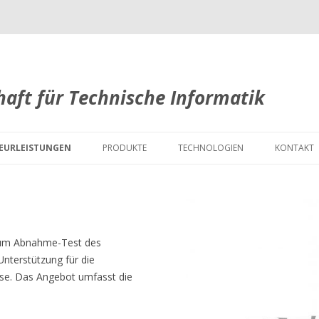
haft für Technische Informatik
Zum
Inhalt
IEURLEISTUNGEN
PRODUKTE
TECHNOLOGIEN
KONTAKT
springen
ME
CLUG
STANDARDS
WARE
LINTRACE
ENTWICKLUNGSWERKZEUGE
WARE
POWERFLEX
PROGRAMMIERSPRACHEN
zum Abnahme-Test des
nterstützung für die
UND ABSICHERUNG
TRACEFLEX
MODELLBASIERTE ENTWICKLUNG
sse. Das Angebot umfasst die
PELICAN
AUTOMOTIVE